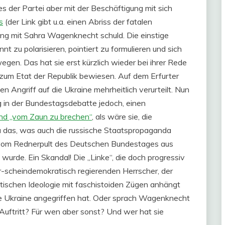
es der Partei aber mit der Beschäftigung mit sich
s
(der Link gibt u.a. einen Abriss der fatalen
ang mit Sahra Wagenknecht schuld. Die einstige
nt zu polarisieren, pointiert zu formulieren und sich
gen. Das hat sie erst kürzlich wieder bei ihrer Rede
um Etat der Republik bewiesen. Auf dem Erfurter
en Angriff auf die Ukraine mehrheitlich verurteilt. Nun
 in der Bundestagsdebatte jedoch, einen
and „vom Zaun zu brechen“
, als wäre sie, die
u das, was auch die russische Staatspropaganda
e vom Rednerpult des Deutschen Bundestages aus
wurde. Ein Skandal! Die „Linke“, die doch progressiv
är-scheindemokratisch regierenden Herrscher, der
tischen Ideologie mit faschistoiden Zügen anhängt
ie Ukraine angegriffen hat. Oder sprach Wagenknecht
 Auftritt? Für wen aber sonst? Und wer hat sie