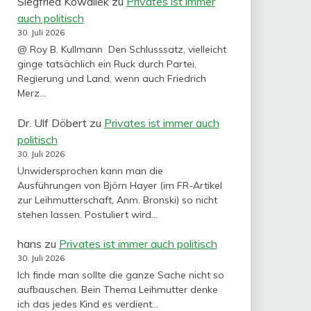
Siegfried Kowallek
zu
Privates ist immer
auch politisch
30. Juli 2026
@ Roy B. Kullmann Den Schlusssatz, vielleicht
ginge tatsächlich ein Ruck durch Partei,
Regierung und Land, wenn auch Friedrich
Merz…
Dr. Ulf Döbert
zu
Privates ist immer auch
politisch
30. Juli 2026
Unwidersprochen kann man die
Ausführungen von Björn Hayer (im FR-Artikel
zur Leihmutterschaft, Anm. Bronski) so nicht
stehen lassen. Postuliert wird…
hans
zu
Privates ist immer auch politisch
30. Juli 2026
Ich finde man sollte die ganze Sache nicht so
aufbauschen. Bein Thema Leihmutter denke
ich das jedes Kind es verdient…