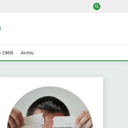
G
n 1968
Archiv