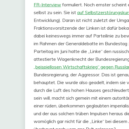
FR-Interview
formuliert. Noch ernster scheint 
selbst zu sein. Sie ist
auf Selbstzerstörungskur
Entwicklung). Daran ist nicht zuletzt der Umg
Fraktionsvorsitzende der Linken ist dafür bekan
dabei keineswegs immer auf Parteilinie zu bewe
im Rahmen der Generaldebatte im Bundestag z
Parteitag im Juni hatte die „Linke“ den russisch
attestierte Wagenknecht der Bundesregierung
„beispiellosen Wirtschaftskrieg“ gegen Russl
Bundesregierung, der Aggressor. Das ist gena
behauptet. Die wurde also geadelt, indem si
durch die Luft des hohen Hauses geschleudert 
sein will, macht sich gemein mit einem autorit
einer rüden, überkommen geglaubten imperialis
und der aus solchen trüben Impulsen heraus d
womöglich gar nicht für die „Linke“ bei diesem