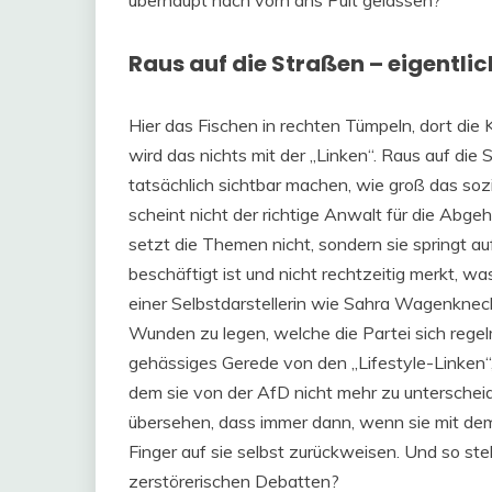
überhaupt nach vorn ans Pult gelassen?
Raus auf die Straßen – eigentlic
Hier das Fischen in rechten Tümpeln, dort di
wird das nichts mit der „Linken“. Raus auf die S
tatsächlich sichtbar machen, wie groß das sozi
scheint nicht der richtige Anwalt für die Abge
setzt die Themen nicht, sondern sie springt auf
beschäftigt ist und nicht rechtzeitig merkt, w
einer Selbstdarstellerin wie Sahra Wagenknech
Wunden zu legen, welche die Partei sich rege
gehässiges Gerede von den „Lifestyle-Linken“
dem sie von der AfD nicht mehr zu unterschei
übersehen, dass immer dann, wenn sie mit dem
Finger auf sie selbst zurückweisen. Und so stel
zerstörerischen Debatten?