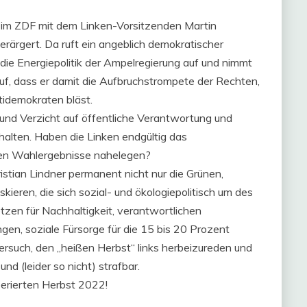
 im ZDF mit dem Linken-Vorsitzenden Martin
erärgert. Da ruft ein angeblich demokratischer
die Energiepolitik der Ampelregierung auf und nimmt
uf, dass er damit die Aufbruchstrompete der Rechten,
idemokraten bläst.
t und Verzicht auf öffentliche Verantwortung und
alten. Haben die Linken endgültig das
en Wahlergebnisse nahelegen?
stian Lindner permanent nicht nur die Grünen,
kieren, die sich sozial- und ökologiepolitisch um des
etzen für Nachhaltigkeit, verantwortlichen
en, soziale Fürsorge für die 15 bis 20 Prozent
ersuch, den „heißen Herbst“ links herbeizureden und
und (leider so nicht) strafbar.
erierten Herbst 2022!