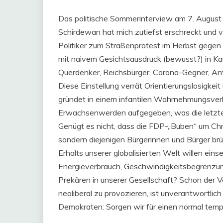
Das politische Sommerinterview am 7. August
Schirdewan hat mich zutiefst erschreckt und v
Politiker zum Straßenprotest im Herbst gegen 
mit naivem Gesichtsausdruck (bewusst?) in Ka
Querdenker, Reichsbürger, Corona-Gegner, Ant
Diese Einstellung verrät Orientierungslosigkei
gründet in einem infantilen Wahrnehmungsverh
Erwachsenwerden aufgegeben, was die letzt
Genügt es nicht, dass die FDP-„Buben“ um Chri
sondern diejenigen Bürgerinnen und Bürger brüs
Erhalts unserer globalisierten Welt willen eins
Energieverbrauch, Geschwindigkeitsbegrenzung
Prekären in unserer Gesellschaft? Schon der V
neoliberal zu provozieren, ist unverantwortlich 
Demokraten: Sorgen wir für einen normal temp