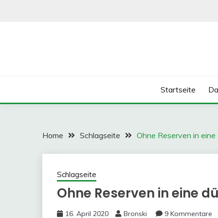
Skip
to
content
Startseite
Da
Home
Schlagseite
Ohne Reserven in eine 
Schlagseite
Ohne Reserven in eine d
16. April 2020
Bronski
9 Kommentare