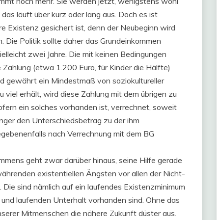
immt noch mehr. Sie werden jetzt, wenigstens wohl
das läuft über kurz oder lang aus. Doch es ist
e Existenz gesichert ist, denn der Neubeginn wird
in. Die Politik sollte daher das Grundeinkommen
 vielleicht zwei Jahre. Die mit keinen Bedingungen
Zahlung (etwa 1.200 Euro, für Kinder die Hälfte)
 gewährt ein Mindestmaß von soziokultureller
 viel erhält, wird diese Zahlung mit dem übrigen zu
rn ein solches vorhanden ist, verrechnet, soweit
pfänger den Unterschiedsbetrag zu der ihm
gebenenfalls nach Verrechnung mit dem BG
mmens geht zwar darüber hinaus, seine Hilfe gerade
 währenden existentiellen Ängsten vor allen der Nicht-
. Die sind nämlich auf ein laufendes Existenzminimum
 und laufenden Unterhalt vorhanden sind. Ohne das
nserer Mitmenschen die nähere Zukunft düster aus.