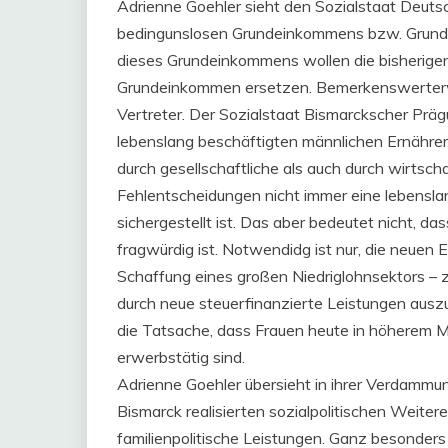
Adrienne Goehler sieht den Sozialstaat Deutsc
bedingunslosen Grundeinkommens bzw. Grundau
dieses Grundeinkommens wollen die bisherigen
Grundeinkommen ersetzen. Bemerkenswerterw
Vertreter. Der Sozialstaat Bismarckscher Prägun
lebenslang beschäftigten männlichen Ernährer d
durch gesellschaftliche als auch durch wirtsch
Fehlentscheidungen nicht immer eine lebensl
sichergestellt ist. Das aber bedeutet nicht, d
fragwürdig ist. Notwendidg ist nur, die neuen 
Schaffung eines großen Niedriglohnsektors – zu
durch neue steuerfinanzierte Leistungen auszu
die Tatsache, dass Frauen heute in höherem Maß
erwerbstätig sind.
Adrienne Goehler übersieht in ihrer Verdammun
Bismarck realisierten sozialpolitischen Weiter
familienpolitische Leistungen. Ganz besonders