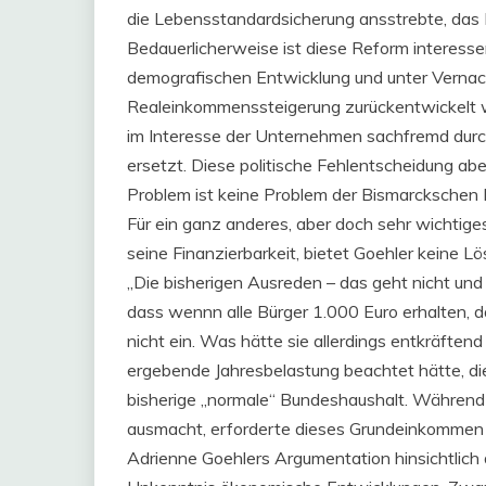
die Lebensstandardsicherung ansstrebte, das 
Bedauerlicherweise ist diese Reform interesse
demografischen Entwicklung und unter Vernachl
Realeinkommenssteigerung zurückentwickelt 
im Interesse der Unternehmen sachfremd durch 
ersetzt. Diese politische Fehlentscheidung ab
Problem ist keine Problem der Bismarckschen
Für ein ganz anderes, aber doch sehr wichti
seine Finanzierbarkeit, bietet Goehler keine 
„Die bisherigen Ausreden – das geht nicht und i
dass wennn alle Bürger 1.000 Euro erhalten, d
nicht ein. Was hätte sie allerdings entkräften
ergebende Jahresbelastung beachtet hätte, die
bisherige „normale“ Bundeshaushalt. Während
ausmacht, erforderte dieses Grundeinkommen a
Adrienne Goehlers Argumentation hinsichtlich de