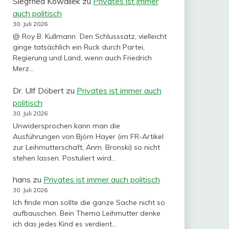
Siegfried Kowallek
zu
Privates ist immer
auch politisch
30. Juli 2026
@ Roy B. Kullmann Den Schlusssatz, vielleicht
ginge tatsächlich ein Ruck durch Partei,
Regierung und Land, wenn auch Friedrich
Merz…
Dr. Ulf Döbert
zu
Privates ist immer auch
politisch
30. Juli 2026
Unwidersprochen kann man die
Ausführungen von Björn Hayer (im FR-Artikel
zur Leihmutterschaft, Anm. Bronski) so nicht
stehen lassen. Postuliert wird…
hans
zu
Privates ist immer auch politisch
30. Juli 2026
Ich finde man sollte die ganze Sache nicht so
aufbauschen. Bein Thema Leihmutter denke
ich das jedes Kind es verdient…