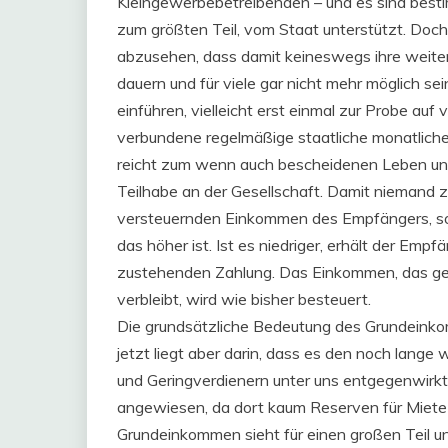
Kleingewerbebetreibenden – und es sind best
zum größten Teil, vom Staat unterstützt. Doch 
abzusehen, dass damit keineswegs ihre weiter
dauern und für viele gar nicht mehr möglich se
einführen, vielleicht erst einmal zur Probe auf
verbundene regelmäßige staatliche monatliche 
reicht zum wenn auch bescheidenen Leben und
Teilhabe an der Gesellschaft. Damit niemand zu
versteuernden Einkommen des Empfängers, sofe
das höher ist. Ist es niedriger, erhält der Em
zustehenden Zahlung. Das Einkommen, das ge
verbleibt, wird wie bisher besteuert.
Die grundsätzliche Bedeutung des Grundeinko
jetzt liegt aber darin, dass es den noch lange
und Geringverdienern unter uns entgegenwirkt
angewiesen, da dort kaum Reserven für Miete
Grundeinkommen sieht für einen großen Teil u