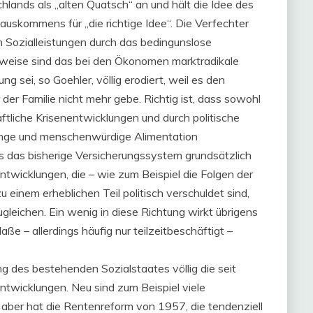
hlands als „alten Quatsch“ an und hält die Idee des
skommens für „die richtige Idee“. Die Verfechter
 Sozialleistungen durch das bedingunslose
eise sind das bei den Ökonomen marktradikale
g sei, so Goehler, völlig erodiert, weil es den
er Familie nicht mehr gebe. Richtig ist, dass sowohl
aftliche Krisenentwicklungen und durch politische
ange und menschenwürdige Alimentation
ass das bisherige Versicherungssystem grundsätzlich
Entwicklungen, die – wie zum Beispiel die Folgen der
 einem erheblichen Teil politisch verschuldet sind,
gleichen. Ein wenig in diese Richtung wirkt übrigens
e – allerdings häufig nur teilzeitbeschäftigt –
g des bestehenden Sozialstaates völlig die seit
entwicklungen. Neu sind zum Beispiel viele
 aber hat die Rentenreform von 1957, die tendenziell