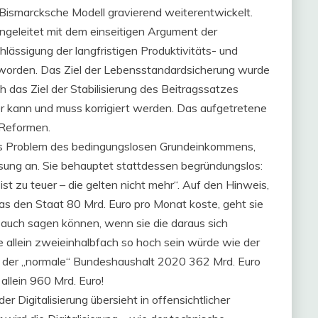
Bismarcksche Modell gravierend weiterentwickelt.
ngeleitet mit dem einseitigen Argument der
ässigung der langfristigen Produktivitäts- und
worden. Das Ziel der Lebensstandardsicherung wurde
das Ziel der Stabilisierung des Beitragssatzes
er kann und muss korrigiert werden. Das aufgetretene
 Reformen.
ges Problem des bedingungslosen Grundeinkommens,
Lösung an. Sie behauptet stattdessen begründungslos:
st zu teuer – die gelten nicht mehr“. Auf den Hinweis,
as den Staat 80 Mrd. Euro pro Monat koste, geht sie
d auch sagen können, wenn sie die daraus sich
 allein zweieinhalbfach so hoch sein würde wie der
 der „normale“ Bundeshaushalt 2020 362 Mrd. Euro
llein 960 Mrd. Euro!
r Digitalisierung übersieht in offensichtlicher