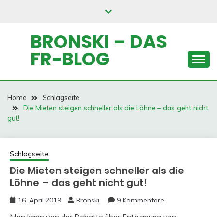
Skip
to
content
BRONSKI – DAS
FR-BLOG
Home
Schlagseite
Die Mieten steigen schneller als die Löhne – das geht nicht
gut!
Schlagseite
Die Mieten steigen schneller als die
Löhne – das geht nicht gut!
16. April 2019
Bronski
9 Kommentare
Man kann von der Debatte über Enteignung von