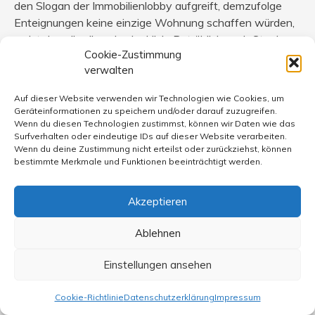
den Slogan der Immobilienlobby aufgreift, demzufolge
Enteignungen keine einzige Wohnung schaffen würden,
so ist das allerdings bedenklich. Betrüblich auch Stephan
Cookie-Zustimmung
Hebels Kurzkommentar („das stimmt“), denn diese nur
verwalten
vordergründig plausible Behauptung stimmt eben nicht.
Was wäre denn die Folge? Da die
Auf dieser Website verwenden wir Technologien wie Cookies, um
Wohnungsbaugesellschaften mit mehr als 3000
Geräteinformationen zu speichern und/oder darauf zuzugreifen.
Wohnungen nach einer Enteignung zwar über keinen
Wenn du diesen Technologien zustimmst, können wir Daten wie das
Surfverhalten oder eindeutige IDs auf dieser Website verarbeiten.
bzw. nur noch über einen Restbestand an Wohnungen
Wenn du deine Zustimmung nicht erteilst oder zurückziehst, können
sowie über die dafür erhaltene und nicht unerhebliche
bestimmte Merkmale und Funktionen beeinträchtigt werden.
Entschädigung verfügen würden, würden sie mit
Sicherheit dieses Kapital ihrem Auftrag und der
Akzeptieren
Präferenz ihrer Anteilseigner gemäß wieder in den
Wohnungsbau investieren. Was wäre damit gewonnen?
Ablehnen
Der neue Eigentümer der Bestandswohnungen, ein
Wohnungsunternehmen in öffentlicher Hand, könnte auf
Einstellungen ansehen
Luxussanierungen und maximale Mietsteigerungen zur
Erzielung hoher Profite verzichten, seinen Schwerpunkt
Cookie-Richtlinie
Datenschutzerklärung
Impressum
auf den Erhalt des Bestandes legen und den Mieterinnen