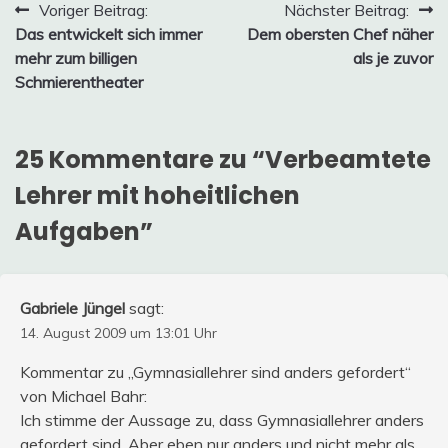
Beitragsnavigation
Voriger Beitrag:
Nächster Beitrag:
Das entwickelt sich immer
Dem obersten Chef näher
mehr zum billigen
als je zuvor
Schmierentheater
25 Kommentare zu “
Verbeamtete
Lehrer mit hoheitlichen
Aufgaben
”
Gabriele Jüngel
sagt:
14. August 2009 um 13:01 Uhr
Kommentar zu „Gymnasiallehrer sind anders gefordert“
von Michael Bahr:
Ich stimme der Aussage zu, dass Gymnasiallehrer anders
gefordert sind. Aber eben nur anders und nicht mehr als