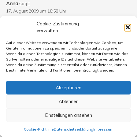
Anna
sagt:
17. August 2009 um 18:58 Uhr
@ Michael Bahr
Cookie-Zustimmung
verwalten
Ich bin ganz sicher nicht der Meinung, dass nur ein
Auf dieser Website verwenden wir Technologien wie Cookies, um
„nichtverbeamteter Lehrer ein guter Lehrer ist“ – das ist
Geräteinformationen zu speichern und/oder darauf zuzugreifen.
wirklich Nonsense – und darum geht es mir auch gar
Wenn du diesen Technologien zustimmst, können wir Daten wie das
nicht. Natürlich gibt es viele gute, engagierte Lehrer,
Surfverhalten oder eindeutige IDs auf dieser Website verarbeiten.
Wenn du deine Zustimmung nicht erteilst oder zurückziehst, können
verbeamtete und nicht verbeamtete. Leider gibt es aber
bestimmte Merkmale und Funktionen beeinträchtigt werden.
auch eine beträchtliche Anzahl an ziemlich frustrierten
Exemplaren, die den Schülern das Lernen/ein Fach zur
Akzeptieren
Hölle machen können, statt deren Neugier und Interesse
zu wecken bzw. zu fördern. Der Beamtenstatus schützt
Ablehnen
solche Kandidaten nicht nur, sondern lässt denen, die von
sich aus bereit wären, woanders ihr Glück zu probieren
Einstellungen ansehen
(die gibt es tatsächlich!) kaum eine andere Wahl als
weiter zu machen in ihrem ungeliebten Job, weil – wie
Cookie-Richtlinie
Datenschutzerklärung
Impressum
schon erwähnt – die materiellen Einbußen, die mit der