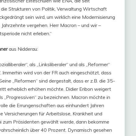
anzösischer Eliteschulen wie ENA, die seit
ie Strukturen von Politik, Verwaltung Wirtschaft
kgedrängt sein wird, um wirklich eine Modernisierung
Jahrzehnte vergehen. Herr Macron – und wir –
periode nicht erleben.“
ner
aus Nidderau:
lliberaler“, als „Linksliberaler“ und als „Reformer“
ng“. Immerhin wird von der FR auch eingeschätzt, dass
 Seine „Reformen“ sind dergestalt, dass er z.B. die 35-
tt erheblich erhöhen möchte. Didier Eribon weigert
ls „Progressiven“ zu bezeichnen. Macron möchte in
olle die Errungenschaften aus einhundert Jahren
ie Versicherungen für Arbeitslose, Krankheit und
ai zum Präsidenten gewählt werde, dann bekomme
wahrscheinlich über 40 Prozent. Dynamisch gesehen