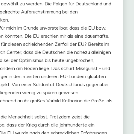
gewählt zu werden. Die Folgen für Deutschland und
egelrechte Aufbruchstimmung bei den
rken.
für mich im Grunde unvorstellbar, dass die EU bzw.
 könnten. Die EU erschien mir als eine dauerhafte,
 für diesen schleichenden Zerfall der EU? Bereits im
h Center, dass die Deutschen die nahezu alleinigen
nd sei der Optimismus bis heute ungebrochen,
ändern am Boden liege. Das schürt Missgunst – und
ger in den meisten anderen EU-Ländern glaubten
jekt. Von einer Solidarität Deutschlands gegenüber
kliegenden wenig zu spüren gewesen.
hnend an ihr großes Vorbild Katharina die Große, als
 die Menschheit selbst. Trotzdem zeigt die
a, dass der Krieg durch alle Jahrhunderte ein
 Die EU wurde nach den schrecklichen Erfahrungen