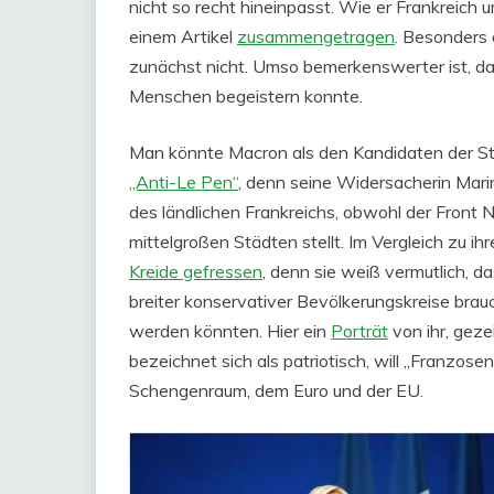
nicht so recht hineinpasst. Wie er Frankreich 
einem Artikel
zusammengetragen
. Besonders 
zunächst nicht. Umso bemerkenswerter ist, da
Menschen begeistern konnte.
Man könnte Macron als den Kandidaten der St
„Anti-Le Pen“
, denn seine Widersacherin Marin
des ländlichen Frankreichs, obwohl der Front N
mittelgroßen Städten stellt. Im Vergleich zu i
Kreide gefressen
, denn sie weiß vermutlich, 
breiter konservativer Bevölkerungskreise brau
werden könnten. Hier ein
Porträt
von ihr, gez
bezeichnet sich als patriotisch, will „Franzose
Schengenraum, dem Euro und der EU.