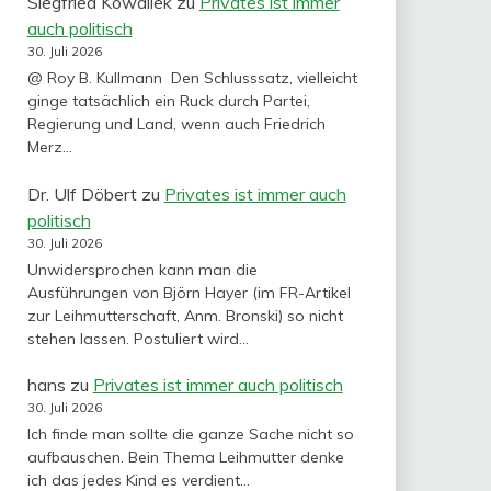
Siegfried Kowallek
zu
Privates ist immer
auch politisch
30. Juli 2026
@ Roy B. Kullmann Den Schlusssatz, vielleicht
ginge tatsächlich ein Ruck durch Partei,
Regierung und Land, wenn auch Friedrich
Merz…
Dr. Ulf Döbert
zu
Privates ist immer auch
politisch
30. Juli 2026
Unwidersprochen kann man die
Ausführungen von Björn Hayer (im FR-Artikel
zur Leihmutterschaft, Anm. Bronski) so nicht
stehen lassen. Postuliert wird…
hans
zu
Privates ist immer auch politisch
30. Juli 2026
Ich finde man sollte die ganze Sache nicht so
aufbauschen. Bein Thema Leihmutter denke
ich das jedes Kind es verdient…