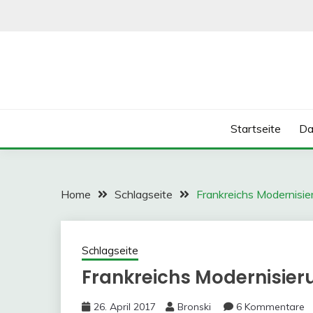
Skip
to
content
Startseite
Da
Home
Schlagseite
Frankreichs Modernisie
Schlagseite
Frankreichs Modernisier
26. April 2017
Bronski
6 Kommentare