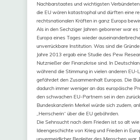
Nachbarstaates und wichtigsten Verbündeten 
die EU wären katastrophal und dürften eine r
rechtsnationalen Kräften in ganz Europa bewi
Als in den Sechziger Jahren geborener war es 
Europa eines Tages wieder auseinanderbrechen
unverrückbare Institution. Was sind die Gründe
Jahre 2013 ergab eine Studie des Pew Researc
Nutznießer der Finanzkrise sind. In Deutschla
während die Stimmung in vielen anderen EU-L
gefährdet den Zusammenhalt Europas. Die Bür
dadurch immer weniger an das europäische Pro
den schwachen EU-Partnern sei in den zurüc
Bundeskanzlerin Merkel würde sich zudem, anle
„Herrscherin“ über die EU gebährden.
Die Sehnsucht nach dem Frieden ist so alt wie
Ideengeschichte von Krieg und Frieden in Europ
unvermeidlicher Begleiter des Menschen war.