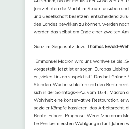
Außerdem, bis der Einfluss der Absolventen fr
Jahrzehnten die Macht im Staate ausüben und d
und Gesellschaft besetzen, entscheidend zurüc
des Landes bewirken zu können, werden noch 
werden das selbst am Ende einer zweiten Amts
Ganz im Gegensatz dazu
Thomas Ewald-Weh
„Emmanuel Macron wird uns wahlweise als „Sozia
vorgestellt. Jetzt ist er sogar „Europas Liebli
er „vielen Linken suspekt ist“. Das hat Gründe:
Stunden-Woche schleifen und den Renteneintri
sich in der Sonntags-FAZ vom 16.4., Macron a
Wahrheit eine konservative Restauration, er w
sozialer Kämpfe kassieren: das Arbeitsrecht, d
Rente. Eribons Prognose: Wenn Macron im M
Le Pen beim ersten Wahlgang in fünf Jahren 