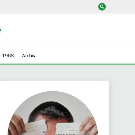
G
n 1968
Archiv