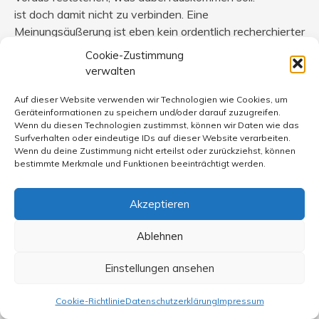
ist doch damit nicht zu verbinden. Eine
Meinungsäußerung ist eben kein ordentlich recherchierter
Artikel o.Ä. mithin ist ein Leserbrief und damit auch
Cookie-Zustimmung
Kommentare im bisherigen Blog etwas völlig anderes als
verwalten
Journalistische Arbeit.
Auf dieser Website verwenden wir Technologien wie Cookies, um
Geräteinformationen zu speichern und/oder darauf zuzugreifen.
„Weil sie sich engagieren wollen. Ähnliches gilt für
Wenn du diesen Technologien zustimmst, können wir Daten wie das
ehrenamtliche Aktivitäten, egal ob in Vereinen,
Surfverhalten oder eindeutige IDs auf dieser Website verarbeiten.
Bürgerinitiativen, NGOs oder in der politischen
Wenn du deine Zustimmung nicht erteilst oder zurückziehst, können
bestimmte Merkmale und Funktionen beeinträchtigt werden.
Basisarbeit in Parteien.“
Also zwischen Leserbriefen und den oben genannten
Akzeptieren
konkreten Beteiligungen sehe ich nun tatsächlich einen
Ablehnen
himmelweiten unterschied. Während Leserbriefe eher
eine Emotionsäußerung ohne Konsequenzen ist, ändern
Einstellungen ansehen
Ehrenamt, NGOs u.ä doch ganz konkret die Realität.
Cookie-Richtlinie
Datenschutzerklärung
Impressum
„Man will mitreden, man will bestimmte Zustände nicht