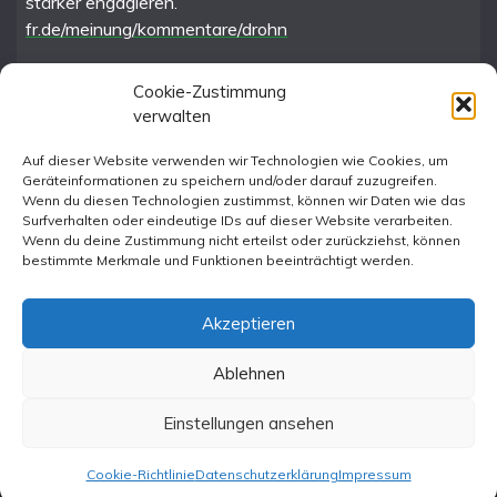
stärker engagieren.
fr.de/meinung/kommentare/drohn
Cookie-Zustimmung
verwalten
FR im Fediverse
Auf dieser Website verwenden wir Technologien wie Cookies, um
Geräteinformationen zu speichern und/oder darauf zuzugreifen.
Instagram
Wenn du diesen Technologien zustimmst, können wir Daten wie das
Surfverhalten oder eindeutige IDs auf dieser Website verarbeiten.
Wenn du deine Zustimmung nicht erteilst oder zurückziehst, können
bestimmte Merkmale und Funktionen beeinträchtigt werden.
Akzeptieren
Ablehnen
All Rights Reserved 2023.
Proudly powered by WordPress
|
Theme: Fairy by
Einstellungen ansehen
Candid Themes
.
Cookie-Richtlinie
Datenschutzerklärung
Impressum