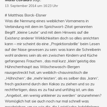
13. September 2014 um 16:23 Uhr
# Matthias Borck-Elsner
Was die Nennung eines weiblichen Vornamens in
Verbindung mit dem im Sprichwort-Zitat genannten
Begiff „kleine Leute“ und mit dem Hinweis auf die
Existenz anderer Wirklichkeiten doch so alles anrichten
kann – mir scheint da eine „Projektionsbrille“ beim Lesen
auf der Nase gewesen zu sein: was kann die Schreiberin
wohl anderes sein als ein zwischen Kindern und Küche
gefangenes Frauchen , das mal kurz „klein“geistig das
Hühnchenhaupt aus Wäschewasch-Bergen
rausgestreckt hat, um weiblich-chauvinistisch die
„Hähnchen“, die „mehr leisten“, als es selber das „kann“,
frech gackernd durch den Kakao zu ziehen und so zu
rechtfertigen, dass es zu faul und unfähig ist, um das
„Angebot,..ein wenig unkleiner zu werden“ anzunehmen?
Womöglich hat sie auch noch nur mal schnell was
geschrieben, um so wie die, die Loriot’sche Jodeldiplome