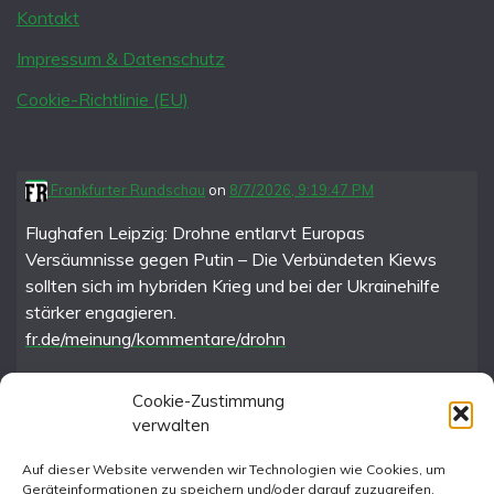
Kontakt
Impressum & Datenschutz
Cookie-Richtlinie (EU)
Frankfurter Rundschau
on
8/7/2026, 9:19:47 PM
Flughafen Leipzig: Drohne entlarvt Europas
Versäumnisse gegen Putin – Die Verbündeten Kiews
sollten sich im hybriden Krieg und bei der Ukrainehilfe
stärker engagieren.
fr.de/meinung/kommentare/drohn
Cookie-Zustimmung
verwalten
FR im Fediverse
Auf dieser Website verwenden wir Technologien wie Cookies, um
Geräteinformationen zu speichern und/oder darauf zuzugreifen.