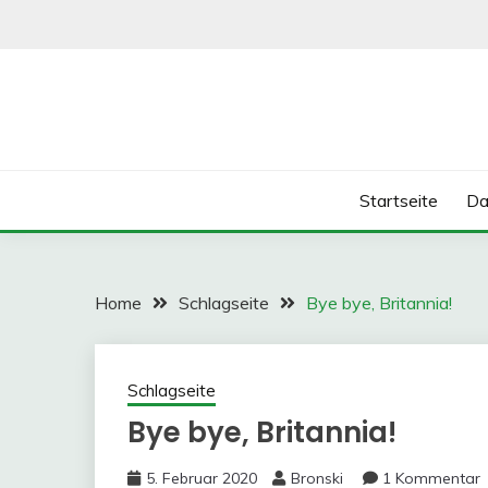
Skip
to
content
Startseite
Da
Home
Schlagseite
Bye bye, Britannia!
Schlagseite
Bye bye, Britannia!
5. Februar 2020
Bronski
1 Kommentar