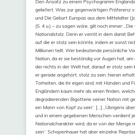
Den Ansatz zu einem Psychogramm Englands h
geliefert. Was zur gegenwärtigen Präferenz v
und Die Geburt Europas aus dem Mittelalter (J
(S. 4 u.) – zu sagen wäre, gilt noch immer: „Di
Nationalstolz. Denn er verrät in dem damit Be
auf die er stolz sein könnte, indem er sonst ni
Millionen teilt. Wer bedeutende persönliche Vo
Nation, da er sie beständig vor Augen hat, am 
der nichts in der Welt hat, darauf er stolz sein 
er gerade angehört, stolz zu sein: hieran erholt 
Torheiten, die ihr eigen sind, mit Händen und 
Engländern kaum mehr als einen finden, welch
degradierenden Bigotterie seiner Nation mit ge
ein Mann von Kopf zu sein“. […] „Übrigens überw
und in einem gegebenen Menschen verdient je
Nationalcharakter wird, da er von der Menge r
sein“. Schopenhauer hat aber einzelne Repräs