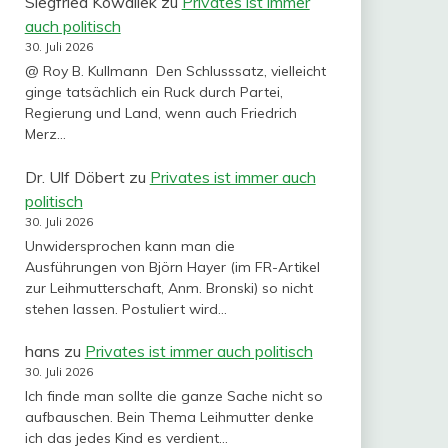
Siegfried Kowallek
zu
Privates ist immer
auch politisch
30. Juli 2026
@ Roy B. Kullmann Den Schlusssatz, vielleicht
ginge tatsächlich ein Ruck durch Partei,
Regierung und Land, wenn auch Friedrich
Merz…
Dr. Ulf Döbert
zu
Privates ist immer auch
politisch
30. Juli 2026
Unwidersprochen kann man die
Ausführungen von Björn Hayer (im FR-Artikel
zur Leihmutterschaft, Anm. Bronski) so nicht
stehen lassen. Postuliert wird…
hans
zu
Privates ist immer auch politisch
30. Juli 2026
Ich finde man sollte die ganze Sache nicht so
aufbauschen. Bein Thema Leihmutter denke
ich das jedes Kind es verdient…