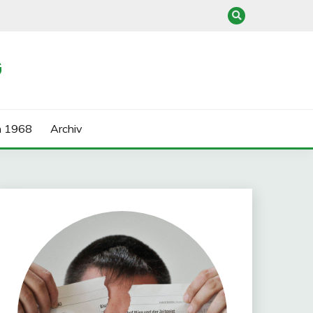
G
n 1968
Archiv