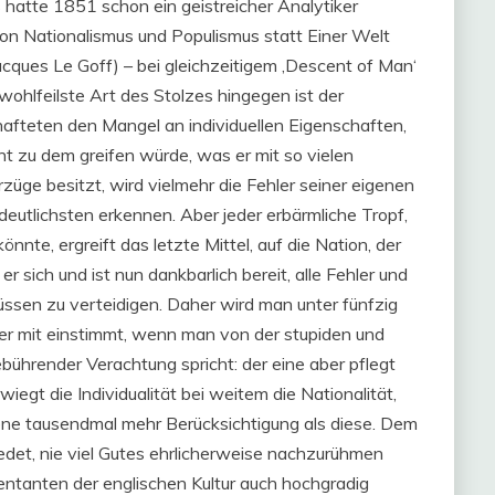
atte 1851 schon ein geistreicher Analytiker
on Nationalismus und Populismus statt Einer Welt
acques Le Goff) – bei gleichzeitigem ‚Descent of Man‘
e wohlfeilste Art des Stolzes hingegen ist der
hafteten den Mangel an individuellen Eigenschaften,
cht zu dem greifen würde, was er mit so vielen
rzüge besitzt, wird vielmehr die Fehler seiner eigenen
deutlichsten erkennen. Aber jeder erbärmliche Tropf,
könnte, ergreift das letzte Mittel, auf die Nation, der
er sich und ist nun dankbarlich bereit, alle Fehler und
Füssen zu verteidigen. Daher wird man unter fünfzig
er mit einstimmt, wenn man von der stupiden und
bührender Verachtung spricht: der eine aber pflegt
iegt die Individualität bei weitem die Nationalität,
ne tausendmal mehr Berücksichtigung als diese. Dem
edet, nie viel Gutes ehrlicherweise nachzurühmen
entanten der englischen Kultur auch hochgradig