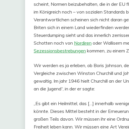
scheint, Normen beizubehalten, die in der EU 
im Königreich noch – von sozialen Standards bis
Verantwortlichen scheinen sich nicht daran ge
Briten sich in einem Land wiederfinden werden,
Steuerdumping sieht und das innerlich zerrisse
Schotten noch von
Nordiren
oder Wallisern me
Sezessionsbestrebungen
kommen, zu einem Zer
Wir werden es ja erleben, ob Boris Johnson, der
Vergleiche zwischen Winston Churchill und John
gewaltig. Im jahr 1946 hielt Churchill an der
an die Jugend“, in der er sagte:
„Es gibt ein Heilmittel, das […] innerhalb weni
könnte. Dieses Mittel besteht in der Erneuerun
großen Teils davon. Wir müssen ihr eine Ordnun
Freiheit leben kann. Wir müssen eine Art Verein