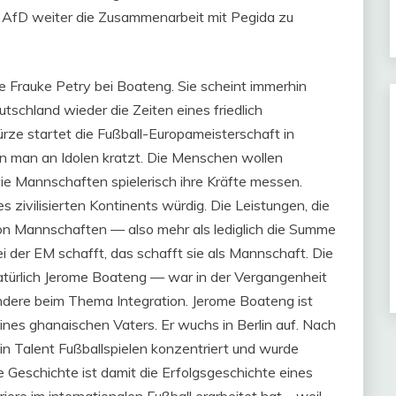
r AfD weiter die Zusammenarbeit mit Pegida zu
e Frauke Petry bei Boateng. Sie scheint immerhin
utschland wieder die Zeiten eines friedlich
ürze startet die Fußball-Europameisterschaft in
nn man an Idolen kratzt. Die Menschen wollen
ie Mannschaften spielerisch ihre Kräfte messen.
nes zivilisierten Kontinents würdig. Die Leistungen, die
von Mannschaften — also mehr als lediglich die Summe
 der EM schafft, das schafft sie als Mannschaft. Die
atürlich Jerome Boateng — war in der Vergangenheit
besondere beim Thema Integration. Jerome Boateng ist
nes ghanaischen Vaters. Er wuchs in Berlin auf. Nach
in Talent Fußballspielen konzentriert und wurde
Geschichte ist damit die Erfolgsgeschichte eines