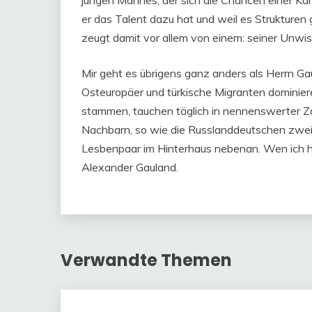
jungen Mannes, der sich die Chancen einer Karri
er das Talent dazu hat und weil es Strukturen 
zeugt damit vor allem von einem: seiner Unwis
Mir geht es übrigens ganz anders als Herrn Gau
Osteuropäer und türkische Migranten dominiere
stammen, tauchen täglich in nennenswerter Zah
Nachbarn, so wie die Russlanddeutschen zwei
Lesbenpaar im Hinterhaus nebenan. Wen ich hi
Alexander Gauland.
Verwandte Themen