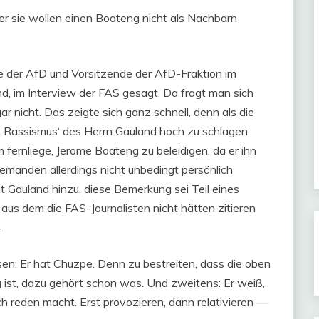
Aber sie wollen einen Boateng nicht als Nachbarn
de der AfD und Vorsitzende der AfD-Fraktion im
, im Interview der FAS gesagt. Da fragt man sich
 nicht. Das zeigte sich ganz schnell, denn als die
 Rassismus‘ des Herrn Gauland hoch zu schlagen
m fernliege, Jerome Boateng zu beleidigen, da er ihn
emanden allerdings nicht unbedingt persönlich
t Gauland hinzu, diese Bemerkung sei Teil eines
us dem die FAS-Journalisten nicht hätten zitieren
.
n: Er hat Chuzpe. Denn zu bestreiten, dass die oben
g ist, dazu gehört schon was. Und zweitens: Er weiß,
h reden macht. Erst provozieren, dann relativieren —