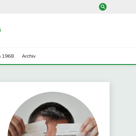
G
n 1968
Archiv