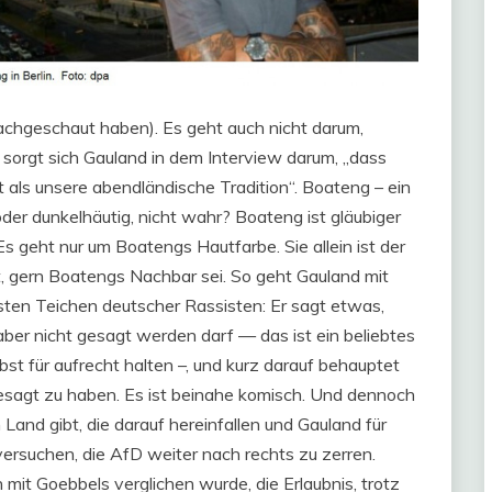
nachgeschaut haben). Es geht auch nicht darum,
 sorgt sich Gauland in dem Interview darum, „dass
st als unsere abendländische Tradition“. Boateng – ein
oder dunkelhäutig, nicht wahr? Boateng ist gläubiger
Es geht nur um Boatengs Hautfarbe. Sie allein ist der
t, gern Boatengs Nachbar sei. So geht Gauland mit
ten Teichen deutscher Rassisten: Er sagt etwas,
aber nicht gesagt werden darf — das ist ein beliebtes
st für aufrecht halten –, und kurz darauf behauptet
gesagt zu haben. Es ist beinahe komisch. Und dennoch
Land gibt, die darauf hereinfallen und Gauland für
 versuchen, die AfD weiter nach rechts zu zerren.
n mit Goebbels verglichen wurde, die Erlaubnis, trotz