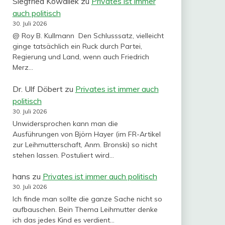
Siegfried Kowallek
zu
Privates ist immer
auch politisch
30. Juli 2026
@ Roy B. Kullmann Den Schlusssatz, vielleicht
ginge tatsächlich ein Ruck durch Partei,
Regierung und Land, wenn auch Friedrich
Merz…
Dr. Ulf Döbert
zu
Privates ist immer auch
politisch
30. Juli 2026
Unwidersprochen kann man die
Ausführungen von Björn Hayer (im FR-Artikel
zur Leihmutterschaft, Anm. Bronski) so nicht
stehen lassen. Postuliert wird…
hans
zu
Privates ist immer auch politisch
30. Juli 2026
Ich finde man sollte die ganze Sache nicht so
aufbauschen. Bein Thema Leihmutter denke
ich das jedes Kind es verdient…