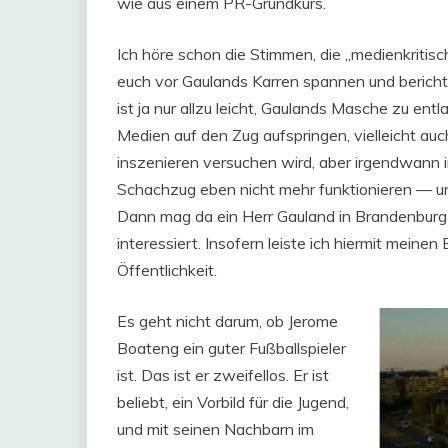
wie aus einem PR-Grundkurs.
Ich höre schon die Stimmen, die „medienkritisch“
euch vor Gaulands Karren spannen und bericht
ist ja nur allzu leicht, Gaulands Masche zu entl
Medien auf den Zug aufspringen, vielleicht au
inszenieren versuchen wird, aber irgendwann in
Schachzug eben nicht mehr funktionieren — un
Dann mag da ein Herr Gauland in Brandenburg 
interessiert. Insofern leiste ich hiermit meine
Öffentlichkeit.
Es geht nicht darum, ob Jerome
Boateng ein guter Fußballspieler
ist. Das ist er zweifellos. Er ist
beliebt, ein Vorbild für die Jugend,
und mit seinen Nachbarn im