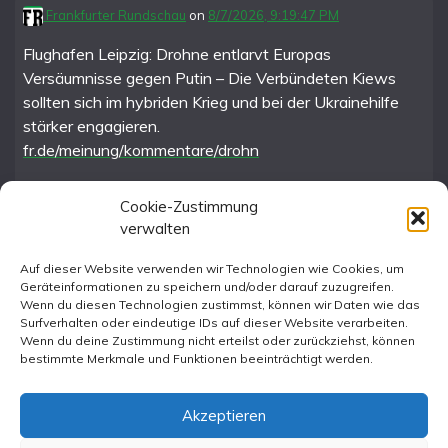
Frankfurter Rundschau
on
8/7/2026, 9:19:47 PM
Flughafen Leipzig: Drohne entlarvt Europas
Versäumnisse gegen Putin – Die Verbündeten Kiews
sollten sich im hybriden Krieg und bei der Ukrainehilfe
stärker engagieren.
fr.de/meinung/kommentare/drohn
Cookie-Zustimmung
verwalten
FR im Fediverse
Auf dieser Website verwenden wir Technologien wie Cookies, um
Geräteinformationen zu speichern und/oder darauf zuzugreifen.
Instagram
Wenn du diesen Technologien zustimmst, können wir Daten wie das
Surfverhalten oder eindeutige IDs auf dieser Website verarbeiten.
Wenn du deine Zustimmung nicht erteilst oder zurückziehst, können
bestimmte Merkmale und Funktionen beeinträchtigt werden.
Akzeptieren