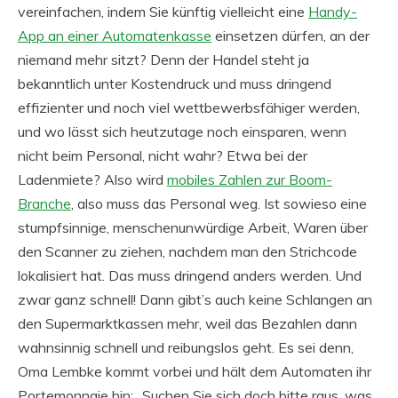
vereinfachen, indem Sie künftig vielleicht eine
Handy-
App an einer Automatenkasse
einsetzen dürfen, an der
niemand mehr sitzt? Denn der Handel steht ja
bekanntlich unter Kostendruck und muss dringend
effizienter und noch viel wettbewerbsfähiger werden,
und wo lässt sich heutzutage noch einsparen, wenn
nicht beim Personal, nicht wahr? Etwa bei der
Ladenmiete? Also wird
mobiles Zahlen zur Boom-
Branche
, also muss das Personal weg. Ist sowieso eine
stumpfsinnige, menschenunwürdige Arbeit, Waren über
den Scanner zu ziehen, nachdem man den Strichcode
lokalisiert hat. Das muss dringend anders werden. Und
zwar ganz schnell! Dann gibt’s auch keine Schlangen an
den Supermarktkassen mehr, weil das Bezahlen dann
wahnsinnig schnell und reibungslos geht. Es sei denn,
Oma Lembke kommt vorbei und hält dem Automaten ihr
Portemonnaie hin: „Suchen Sie sich doch bitte raus, was