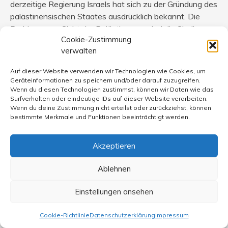
derzeitige Regierung Israels hat sich zu der Gründung des
palästinensischen Staates ausdrücklich bekannt. Die
Probleme aus Sicht der Palästinenser sind die Siedlungen
Cookie-Zustimmung
(Olmert hat die Aufgabe von Siedlungen angekündigt
verwalten
bzw. Gebietsaustausch), aus Sicht Israels die fehlende
Bekämpfung des Terrors durch die Palästinenser. Was
Auf dieser Website verwenden wir Technologien wie Cookies, um
der fortgesetzte Ausbau von Siedlungen betrifft (der
Geräteinformationen zu speichern und/oder darauf zuzugreifen.
weitgehend auf das Gebiet Jerusalems begrenzt ist, die
Wenn du diesen Technologien zustimmst, können wir Daten wie das
Surfverhalten oder eindeutige IDs auf dieser Website verarbeiten.
GRündung neuer Siedlungsaussenposten hat Olmerts
Wenn du deine Zustimmung nicht erteilst oder zurückziehst, können
Regierung mit Militäreinsatz verhindert), wird dieser auch
bestimmte Merkmale und Funktionen beeinträchtigt werden.
in Israel als Hinderniss beim Friedensprozess kritisiert.
Auch Merkel und die US-Regierung haben den
Akzeptieren
Siedlungsausbau deshalb klar kritisiert und einen Stopp
gefordert.
Ablehnen
Man muss beide Seiten sehen, wenn man den Konflikt
Einstellungen ansehen
verstehen will. So sind Kontrollpunkte gegen
terroristische Aktivitäten legitim (und aus Sicht Israels
Cookie-Richtlinie
Datenschutzerklärung
Impressum
notwendig, denn immer wieder werden – auch an der