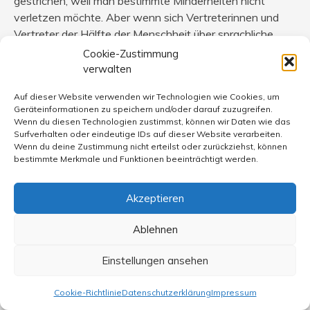
gestrichen, weil man bestimmte Minderheiten nicht
verletzen möchte. Aber wenn sich Vertreterinnen und
Vertreter der Hälfte der Menschheit über sprachliche
Diskriminierung beklagen, wird das als „ideologisch
Cookie-Zustimmung
bedingte Überspitzung“ oder „individuelle
verwalten
Befindlichkeiten“ abgetan. Wo bleibt denn da die in
Auf dieser Website verwenden wir Technologien wie Cookies, um
anderen Zusammenhängen so oft beschworene
Geräteinformationen zu speichern und/oder darauf zuzugreifen.
Empathie? Wie kann es sich jemand heraussnehmen,
Wenn du diesen Technologien zustimmst, können wir Daten wie das
einem Menschen, ob weiblich oder männlich,
Surfverhalten oder eindeutige IDs auf dieser Website verarbeiten.
Wenn du deine Zustimmung nicht erteilst oder zurückziehst, können
vorzuschreiben, wodurch er oder sie sich diskriminiert
bestimmte Merkmale und Funktionen beeinträchtigt werden.
fühlt?
Gerade wurde für 0,1 Prozent der deutschen
Akzeptieren
Bevölkerung eine eigene geschlechtliche Klassifizierung
eingeführt. Sind das auch ideologisch bedingte
Ablehnen
Überspitzungen? Kann man sich da einfach hinstellen,
und sagen, das sei alles Quatsch?
Einstellungen ansehen
Kommunikation ist Umgang mit konkreten Menschen,
Cookie-Richtlinie
Datenschutzerklärung
Impressum
und um die und deren Gefühle geht es.