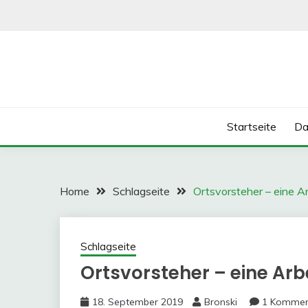
Skip
to
content
Startseite
Da
Home
Schlagseite
Ortsvorsteher – eine Ar
Schlagseite
Ortsvorsteher – eine Arbe
18. September 2019
Bronski
1 Kommen