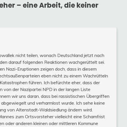
eher – eine Arbeit, die keiner
owallek nicht teilen, wonach Deutschland jetzt nach
en darauf folgenden Reaktionen wachgerüttelt sei.
hen Nazi-Eruptionen zeigen doch, dass in diesem
echtsaußenparteien eben nicht zu einem Wachrütteln
atastrophen führen. Ich befürchte eher, dass der
n von der Nazipartei NPD in der langen Liste
rinnern wir uns daran, dass bei rassistischen Übergriffen
r abgewiegelt und verharmlost wurde. Ich sehe keine
rung von Altenstadt-Waldsiedlung ändern wird.
annes zum Ortsvorsteher vielleicht eine Schamfrist
inen oder anderen kleinen oder mittleren Kommune