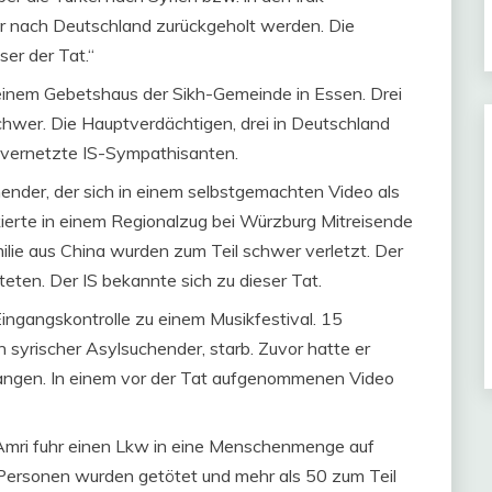
er nach Deutschland zurückgeholt werden. Die
er der Tat.“
 einem Gebetshaus der Sikh-Gemeinde in Essen. Drei
hwer. Die Hauptverdächtigen, drei in Deutschland
g vernetzte IS-Sympathisanten.
chender, der sich in einem selbstgemachten Video als
kierte in einem Regionalzug bei Würzburg Mitreisende
milie aus China wurden zum Teil schwer verletzt. Der
töteten. Der IS bekannte sich zu dieser Tat.
Eingangskontrolle zu einem Musikfestival. 15
 syrischer Asylsuchender, starb. Zuvor hatte er
elangen. In einem vor der Tat aufgenommenen Video
Amri fuhr einen Lkw in eine Menschenmenge auf
Personen wurden getötet und mehr als 50 zum Teil