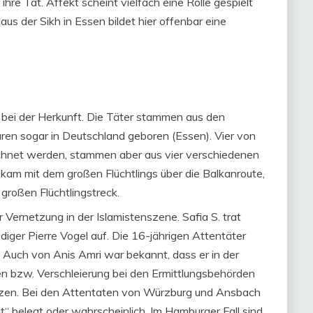
ihre Tat. Affekt scheint vielfach eine Rolle gespielt
s der Sikh in Essen bildet hier offenbar eine
 bei der Herkunft. Die Täter stammen aus den
n sogar in Deutschland geboren (Essen). Vier von
ichnet werden, stammen aber aus vier verschiedenen
 kam mit dem großen Flüchtlings über die Balkanroute,
großen Flüchtlingstreck.
r Vernetzung in der Islamistenszene. Safia S. trat
iger Pierre Vogel auf. Die 16-jährigen Attentäter
 Auch von Anis Amri war bekannt, dass er in der
n bzw. Verschleierung bei den Ermittlungsbehörden
zen. Bei den Attentaten von Würzburg und Ansbach
“ belegt oder wahrscheinlich. Im Hamburger Fall sind