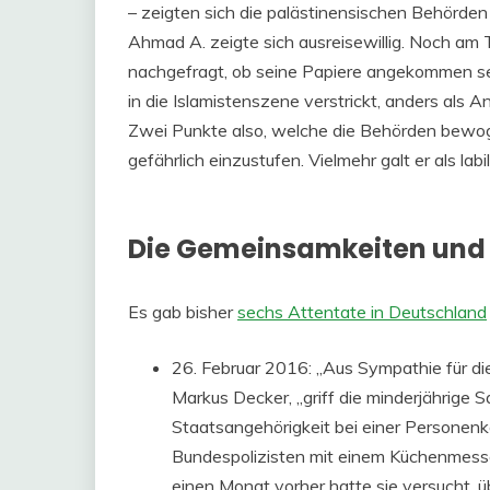
– zeigten sich die palästinensischen Behörden 
Ahmad A. zeigte sich ausreisewillig. Noch am 
nachgefragt, ob seine Papiere angekommen se
in die Islamistenszene verstrickt, anders als A
Zwei Punkte also, welche die Behörden bewog
gefährlich einzustufen. Vielmehr galt er als la
Die Gemeinsamkeiten und 
Es gab bisher
sechs Attentate in Deutschland
26. Februar 2016: „Aus Sympathie für die 
Markus Decker, „griff die minderjährige 
Staatsangehörigkeit bei einer Personen
Bundespolizisten mit einem Küchenmesser
einen Monat vorher hatte sie versucht, üb