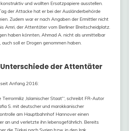
konstruktiv und wollten Ersatzpapiere ausstellen.
Tag der Attacke hat er bei der Ausländerbehörde
ien. Zudem war er nach Angaben der Ermittler nicht
nis Amri, der Attentäter vom Berliner Breitscheidplatz.
en haben könnten, Ahmad A. nicht als unmittelbar
bil, auch soll er Drogen genommen haben.
Unterschiede der Attentäter
seit Anfang 2016:
Terrormiliz ‚Islamischer Staat'“, schreibt FR-Autor
Safia S. mit deutscher und marokkanischer
kontrolle am Hauptbahnhof Hannover einen
 an und verletzte ihn lebensgefährlich. Bereits
er die Türkei nach Syrien bzw. in den Irak