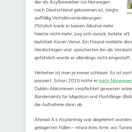
der als Asylbewerber via Norwegen
nach Deutschland gekommen ist, zeigte
auffällig Verhaltsveränderungen.
Plötzlich trank er keinen Alkohol mehr,
feierte nicht mehr, zog sich zurück, betete oft,
lautstark Koran-Verse. Ein Freund meldete die
Verdächtigen und speicherten ihn als Verdacht
gefährlich wurde er allerdings nicht eingestuft.
Hinterher ist man ja immer schlauer. Es ist n
passiert. Schon 2015 hätte er
nach Norwege
Dublin-Abkommen verpflichtet gewesen wäre, 
Bundesamts für Migration und Flüchtlinge (B
die Aufnahme dann ab.
Ahmad A.s Asylantrag war abgelehnt worden. Er
gelagerten Fällen – etwa Anis Amri, wo Tunes