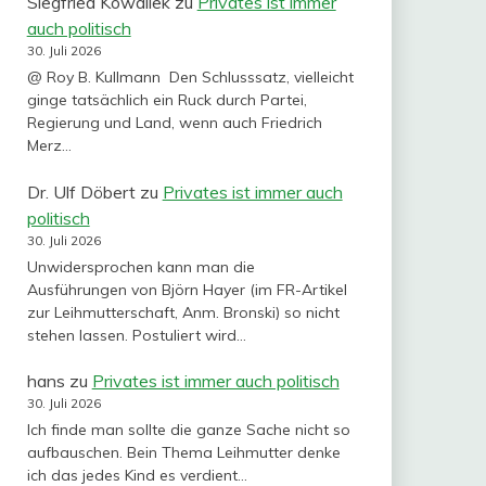
Siegfried Kowallek
zu
Privates ist immer
auch politisch
30. Juli 2026
@ Roy B. Kullmann Den Schlusssatz, vielleicht
ginge tatsächlich ein Ruck durch Partei,
Regierung und Land, wenn auch Friedrich
Merz…
Dr. Ulf Döbert
zu
Privates ist immer auch
politisch
30. Juli 2026
Unwidersprochen kann man die
Ausführungen von Björn Hayer (im FR-Artikel
zur Leihmutterschaft, Anm. Bronski) so nicht
stehen lassen. Postuliert wird…
hans
zu
Privates ist immer auch politisch
30. Juli 2026
Ich finde man sollte die ganze Sache nicht so
aufbauschen. Bein Thema Leihmutter denke
ich das jedes Kind es verdient…