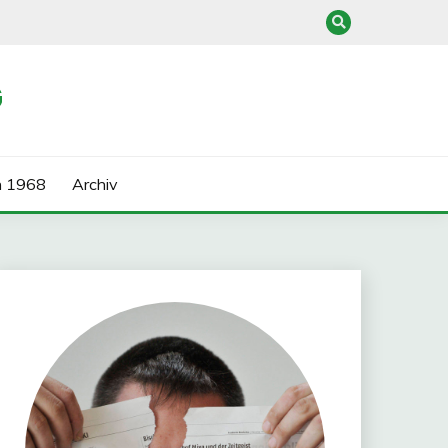
G
n 1968
Archiv